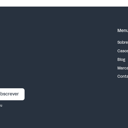
Men
Sobre
Casos
Blog
Marca
Cont
bscrever
eu