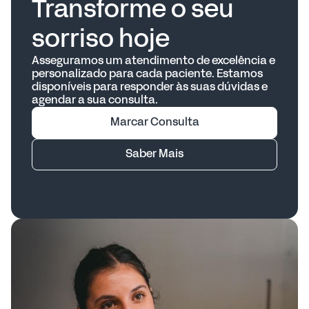
Transforme o seu
Evitar tabaco e álcool
Alimentação equilibrada rica em nutrientes
sorriso hoje
Uso de protetor solar labial para quem se
expõe ao sol com frequência
Asseguramos um atendimento de excelência e
personalizado para cada paciente. Estamos
disponíveis para responder às suas dúvidas e
agendar a sua consulta.
Marcar Consulta
Saber Mais