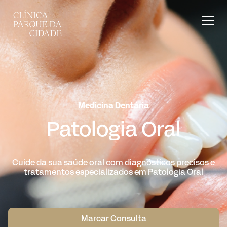
Medicina Dentária
Patologia Oral
Cuide da sua saúde oral com diagnósticos precisos e
tratamentos especializados em Patologia Oral
Marcar Consulta