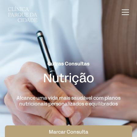
Outras Consultas
Nutrição
Alcance uma vida mais saudável com planos
nutricionais personalizados e equilibrados
Marcar Consulta