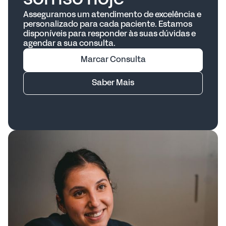
idade,atividade física, condições de saúde e
preferências alimentares.
Asseguramos um atendimento de excelência e
personalizado para cada paciente. Estamos
disponíveis para responder às suas dúvidas e
agendar a sua consulta.
Marcar Consulta
Saber Mais