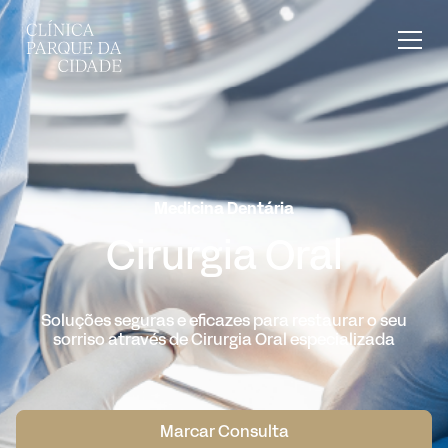
Medicina Dentária
Cirurgia Oral
Soluções seguras e eficazes para restaurar o seu
sorriso através de Cirurgia Oral especializada
Marcar Consulta