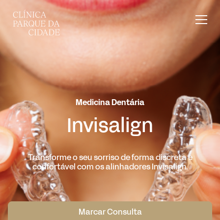
Medicina Dentária
Invisalign
Transforme o seu sorriso de forma discreta e
confortável com os alinhadores Invisalign.
Marcar Consulta