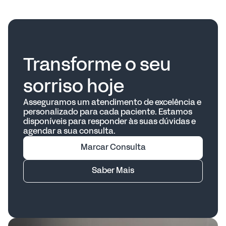
confortáveis do que os aparelhos
alinhadorespodem ser removidos para comer e
tradicionaiscom fios e brackets.
beber, o que permite que você continue a
comeralimentos normalmente, sem se
preocupar com alimentos presos aos brackets.
Éimportante, no entanto, remover os
alinhadores antes de comer e escovar osdentes
após as refeições antes de colocá-los de volta.
Transforme o seu
sorriso hoje
Asseguramos um atendimento de excelência e
personalizado para cada paciente. Estamos
disponíveis para responder às suas dúvidas e
agendar a sua consulta.
Marcar Consulta
Saber Mais