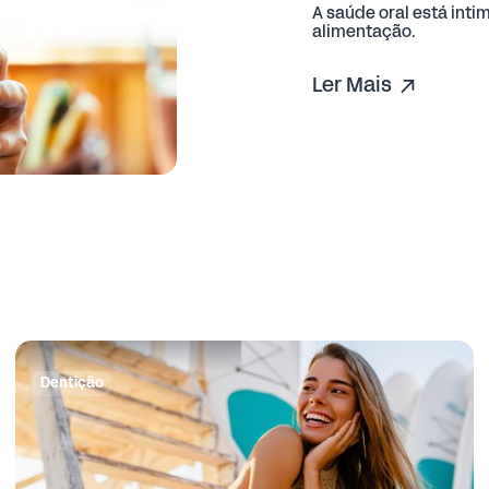
A saúde oral está int
alimentação.
Ler Mais
Dentição