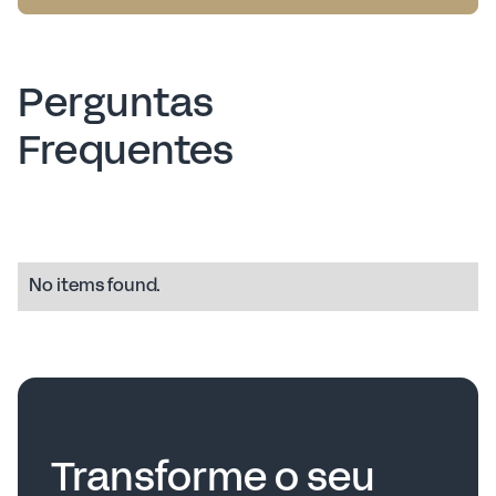
Perguntas
Ver caso
Frequentes
No items found.
Transforme o seu